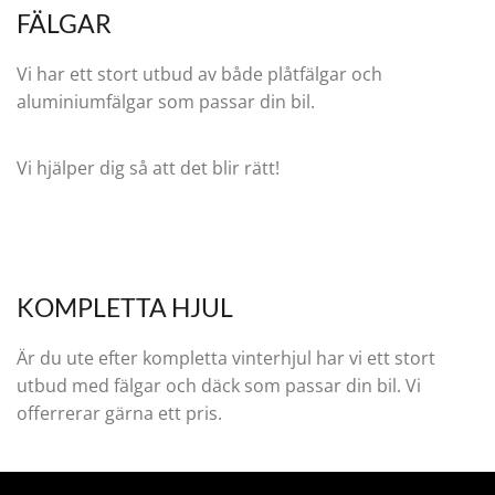
FÄLGAR
Vi har ett stort utbud av både plåtfälgar och
aluminiumfälgar som passar din bil.
Vi hjälper dig så att det blir rätt!
KOMPLETTA HJUL
Är du ute efter kompletta vinterhjul har vi ett stort
utbud med fälgar och däck som passar din bil. Vi
offerrerar gärna ett pris.