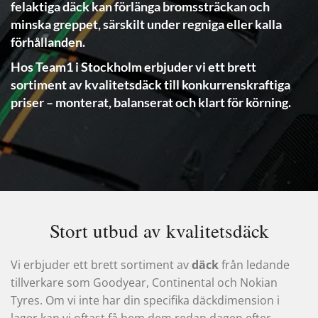
felaktiga däck kan förlänga bromssträckan och
minska greppet, särskilt under regniga eller kalla
förhållanden.
Hos Team1 i Stockholm erbjuder vi ett brett
sortiment av kvalitetsdäck till konkurrenskraftiga
priser – monterat, balanserat och klart för körning.
Stort utbud av kvalitetsdäck
Vi erbjuder ett brett sortiment av
däck
från ledande
tillverkare som Goodyear, Continental och Nokian
Tyres. Om vi inte har din specifika däckdimension i