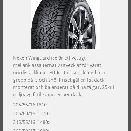
Nexen Winguard ice är ett vettigt
mellanklassalternativ utvecklat för vårat
nordiska klimat. Ett friktionsdäck med bra
grepp på is och snö. Priset gäller 1st däck
monterat och balanserat på dina fälgar. 25kr i
miljöavgift tillkommer per däck.
205/55/16 1310:-
205/60/16 1370:-
215/55/16 1480:-
205/50/17 1920:-