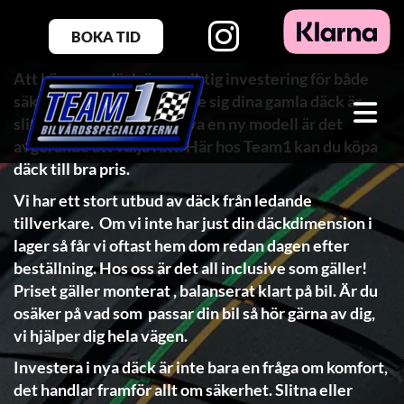
Köpa nya däck i Stockholm
BOKA TID
Att köpa nya
däck
är en viktig investering för både
säkerhet och komfort. Vare sig dina gamla däck är
slitna eller om du vill prova en ny modell är det
avgörande att välja rätt. Här hos Team1 kan du köpa
däck till bra pris.
Vi har ett stort utbud av däck från ledande
tillverkare. Om vi inte har just din däckdimension i
lager så får vi oftast hem dom redan dagen efter
beställning. Hos oss är det all inclusive som gäller!
Priset gäller monterat , balanserat klart på bil. Är du
osäker på vad som passar din bil så hör gärna av dig,
vi hjälper dig hela vägen.
Investera i nya däck är inte bara en fråga om komfort,
det handlar framför allt om säkerhet. Slitna eller