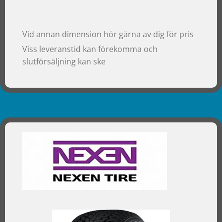
Vid annan dimension hör gärna av dig för pris
Viss leveranstid kan förekomma och
slutförsäljning kan ske