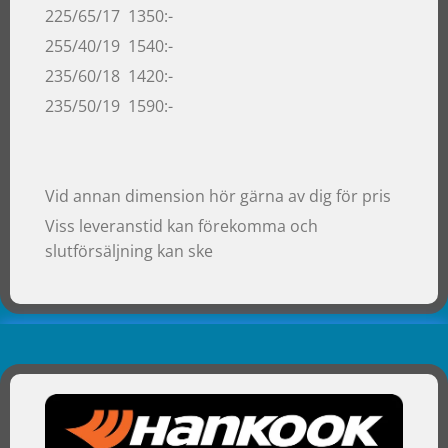
225/65/17 1350:-
255/40/19 1540:-
235/60/18 1420:-
235/50/19 1590:-
Vid annan dimension hör gärna av dig för pris
Viss leveranstid kan förekomma och
slutförsäljning kan ske