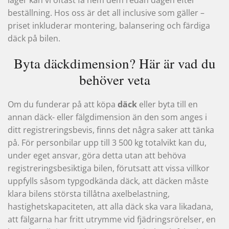
lager kan vi oftast få hem dem redan dagen efter
beställning. Hos oss är det all inclusive som gäller –
priset inkluderar montering, balansering och färdiga
däck på bilen.
Byta däckdimension? Här är vad du
behöver veta
Om du funderar på att köpa
däck
eller byta till en
annan däck- eller fälgdimension än den som anges i
ditt registreringsbevis, finns det några saker att tänka
på. För personbilar upp till 3 500 kg totalvikt kan du,
under eget ansvar, göra detta utan att behöva
registreringsbesiktiga bilen, förutsatt att vissa villkor
uppfylls såsom typgodkända däck, att däcken måste
klara bilens största tillåtna axelbelastning,
hastighetskapaciteten, att alla däck ska vara likadana,
att fälgarna har fritt utrymme vid fjädringsrörelser, en