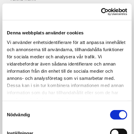
Behandlingen uppfyller basbehovet för
lackunderhåll. Den ger en högre glans och en
tydlig förbättring av utseendet på din bil.
Denna webbplats använder cookies
Lackskyddet görs över dagen av välutbildad
Vi använder enhetsidentifierare för att anpassa innehållet
personal med specialmaskiner, för bästa resultat.
och annonserna till användarna, tillhandahålla funktioner
för sociala medier och analysera vår trafik. Vi
Vårt lackskydd tar bort svåra fläckar av tjära och
vidarebefordrar även sådana identifierare och annan
dubbstänk. Dessutom gör behandlingen din bil
information från din enhet till de sociala medier och
mer lättvättad med ett mer långvarigt skydd än
annons- och analysföretag som vi samarbetar med.
t.ex. en vanlig vaxning.
Dessa kan i sin tur kombinera informationen med annan
information som du har tillhandahållit eller som de har
samlat in när du har använt deras tjänster.
Samtyckesval
Nödvändig
INTERIÖR STÄDNING & RENGÖRING
Med vår behandling Interiörrengöring, blir bilens
interiör ren och fräsch!
Inställningar