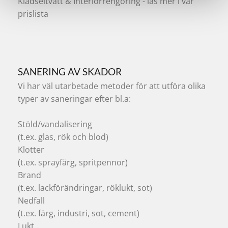
Klädseltvätt & Interiörrengöring - läs mer i vår
prislista
SANERING AV SKADOR
Vi har väl utarbetade metoder för att utföra olika
typer av saneringar efter bl.a:
Stöld/vandalisering
(t.ex. glas, rök och blod)
Klotter
(t.ex. sprayfärg, spritpennor)
Brand
(t.ex. lackförändringar, röklukt, sot)
Nedfall
(t.ex. färg, industri, sot, cement)
Lukt