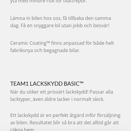
yta med mindre risk för tvättrepor.
Lämna in bilen hos oss, få tillbaka den samma
dag. Få en snyggare bil utan jobb och besvär!
Ceramic Coating™ finns anpassad för både helt
fabriksnya och begagnade bilar.
TEAM1 LACKSKYDD BASIC™
När du söker ett prisvärt lackskydd! Passar alla
lacktyper, även äldre lacker i normalt skick.
Ett lackskydd är en perfekt åtgärd inför försäljning
av bilen. Resultatet blir så bra att det alltid går att
räkna hem.